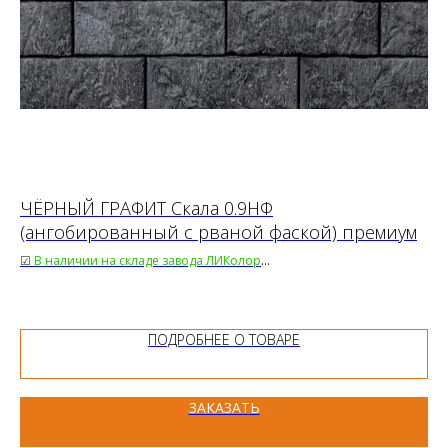
ЧЁРНЫЙ ГРАФИТ Скала 0.9НФ
К
(ангобированный с рваной фаской) премиум
☑
68.
☑
В наличии на складе завода ЛИКолор
32
Срок поставки 14 дней
Цен
95.00₽/шт.
Цена за паллет:
ПОДРОБНЕЕ О ТОВАРЕ
ЗАКАЗАТЬ