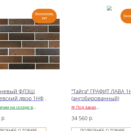
Эксклюзив,
Экс
хит
чневый ФЛЭШ
"Тайга" ГРАФИТ ЛАВА 1
евский двор 1НФ
(ангобированный)
ум
ичии
на складе в
✉
Под заказ
ещенске
72.00 ₽
р.
р.
34 560
т.
е поступление
Цена за паллет:
ДРОБНЕЕ О ТОВАРЕ
ПОДРОБНЕЕ О ТОВАРЕ