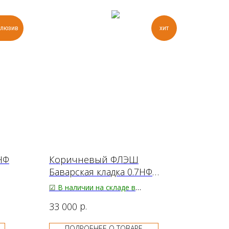
клюзив
хит
НФ
Коричневый ФЛЭШ
Баварская кладка 0.7НФ
Гладкий премиум
☑
В наличии на складе в
Благовещенске
р.
33 000
50.00
₽/шт.
Большое поступление
ПОДРОБНЕЕ О ТОВАРЕ