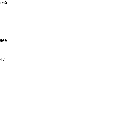
той.
олее
.47