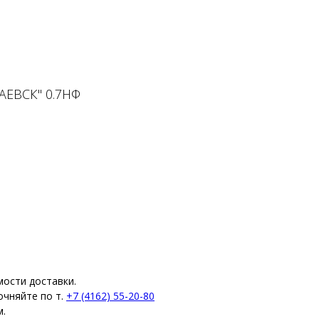
ЕВСК" 0.7НФ
мости доставки.
очняйте по т.
+7 (4162) 55-20-80
м.