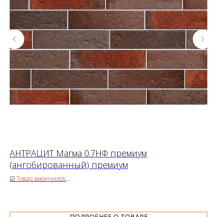
АНТРАЦИТ Магма 0.7НФ премиум
Г
(ангобированный) премиум
(
☑
Товар закончился.
☑
Срок поставки 14 дней
58.
38
57.00 ₽/шт.
Рас
Цен
ПОДРОБНЕЕ О ТОВАРЕ