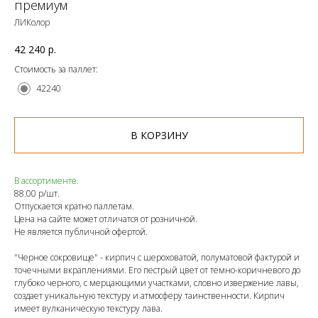
премиум
ЛИКолор
42 240
р.
Стоимость за паллет:
42240
В КОРЗИНУ
В ассортименте.
88.00 р/шт.
Отпускается кратно паллетам.
Цена на сайте может отличатся от розничной.
Не является публичной офертой.
"Черное сокровище" - кирпич с шероховатой, полуматовой фактурой и
точечными вкраплениями. Его пестрый цвет от темно-коричневого до
глубоко черного, с мерцающими участками, словно извержение лавы,
создает уникальную текстуру и атмосферу таинственности. Кирпич
имеет вулканическую текстуру лава.