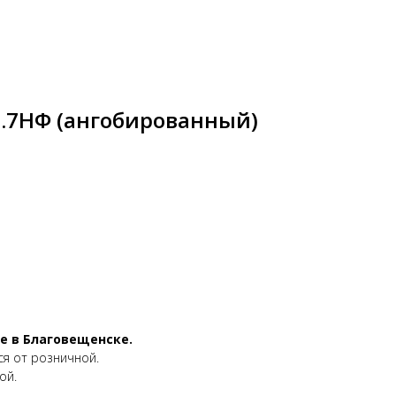
.7НФ (ангобированный)
е в Благовещенске.
ся от розничной.
ой.