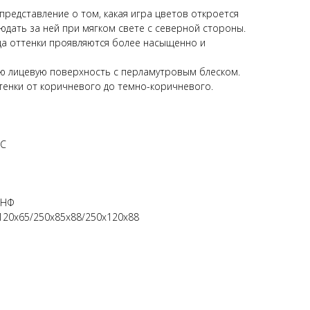
редставление о том, какая игра цветов откроется
юдать за ней при мягком свете с северной стороны.
ца оттенки проявляются более насыщенно и
ю лицевую поверхность с перламутровым блеском.
тенки от коричневого до темно-коричневого.
*С
4НФ
120х65/250х85х88/250х120х88