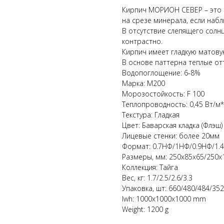
Кирпич МОРИОН СЕВЕР – это п
на срезе минерала, если набл
В отсутствие слепящего солн
контрастно.
Кирпич имеет гладкую матову
В основе паттерна теплые от
Водопоглощение: 6-8%
Марка: М200
Морозостойкость: F 100
Теплопроводность: 0,45 Вт/м
Текстура: Гладкая
Цвет: Баварская кладка (Флэш)
Лицевые стенки: более 20мм
Формат: 0.7НФ/1НФ/0.9НФ/1.
Размеры, мм: 250х85х65/250х
Коллекция: Тайга
Вес, кг: 1.7/2.5/2.6/3.3
Упаковка, шт: 660/480/484/352
lwh: 1000x1000x1000 mm
Weight: 1200 g