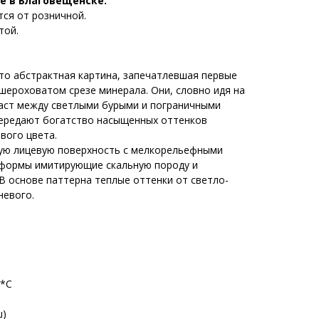
е в Благовещенске.
тся от розничной.
той.
о абстрактная картина, запечатлевшая первые
шероховатом срезе минерала. Они, словно идя на
аст между светлыми бурыми и пограничными
передают богатство насыщенных оттенков
вого цвета.
ую лицевую поверхность с мелкорельефными
 формы имитирующие скальную породу и
В основе паттерна теплые оттенки от светло-
невого.
м*С
ш)