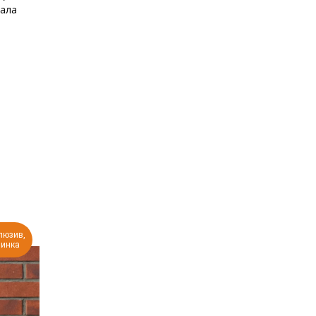
кала
люзив,
инка