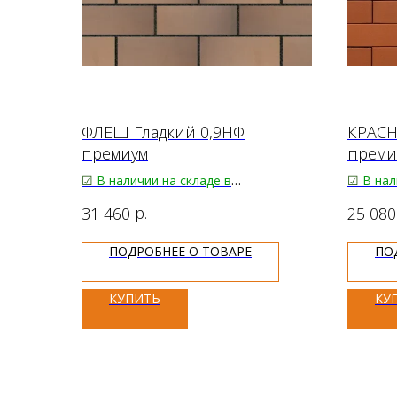
ФЛЕШ Гладкий 0,9НФ
КРАСН
премиум
преми
☑
В наличии
на складе в
☑
В нал
Благовещенске
Благов
р.
31 460
25 080
65.00
₽/шт.
38.00 ₽
Большое поступление
ПОДРОБНЕЕ О ТОВАРЕ
ПО
Цена за паллет:
Цена за
КУПИТЬ
КУ