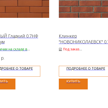
ЫЙ Гладкий 0.7НФ
Клинкер
ум
"НОВОНИКОЛАЕВСК" 0
ичии
на складе в
☑
Под заказ
ещенске
62.00₽
р.
/шт.
ДРОБНЕЕ О ТОВАРЕ
ПОДРОБНЕЕ О ТОВАРЕ
 паллет:
ПИТЬ
КУПИТЬ