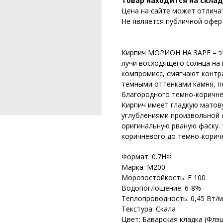
Товар находится на склад
Цена на сайте может отлича
Не является публичной офер
Кирпич МОРИОН НА ЗАРЕ – эт
лучи восходящего солнца на 
компромисс, смягчают контр
темными оттенками камня, 
благородного темно-коричне
Кирпич имеет гладкую матов
углублениями произвольной
оригинальную рваную фаску. 
коричневого до темно-корич
Формат: 0.7НФ
Марка: М200
Морозостойкость: F 100
Водопоглощение: 6-8%
Теплопроводность: 0,45 Вт/
Текстура: Скала
Цвет: Баварская кладка (Флэ