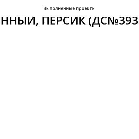
 КРАСНЫЙ, ШОКОЛАД,
Выполненные проекты
ННЫЙ, ПЕРСИК (ДС№393Р