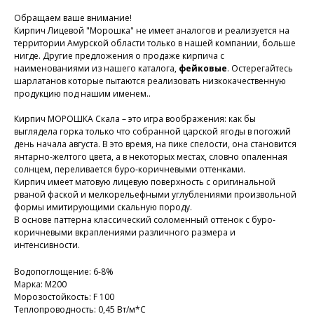
Обращаем ваше внимание!
Кирпич Лицевой "Морошка" не имеет аналогов и реализуется на
территории Амурской области только в нашей компании, больше
нигде. Другие предложения о продаже кирпича с
наименованиями из нашего каталога,
фейковые
. Остерегайтесь
шарлатанов которые пытаются реализовать низкокачественную
продукцию под нашим именем..
Кирпич МОРОШКА Скала – это игра воображения: как бы
выглядела горка только что собранной царской ягоды в погожий
день начала августа. В это время, на пике спелости, она становится
янтарно-желтого цвета, а в некоторых местах, словно опаленная
солнцем, переливается буро-коричневыми оттенками.
Кирпич имеет матовую лицевую поверхность с оригинальной
рваной фаской и мелкорельефными углублениями произвольной
формы имитирующими скальную породу.
В основе паттерна классический соломенный оттенок с буро-
коричневыми вкраплениями различного размера и
интенсивности.
Водопоглощение: 6-8%
Марка: М200
Морозостойкость: F 100
Теплопроводность: 0,45 Вт/м*С