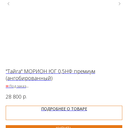
"Тайга" МОРИОН ЮГ 0,5НФ премиум
Ги
(ангобированный)
☑
В
✉
Под заказ
50
30.00 ₽
р.
28 800
Цена за паллет:
ПОДРОБНЕЕ О ТОВАРЕ