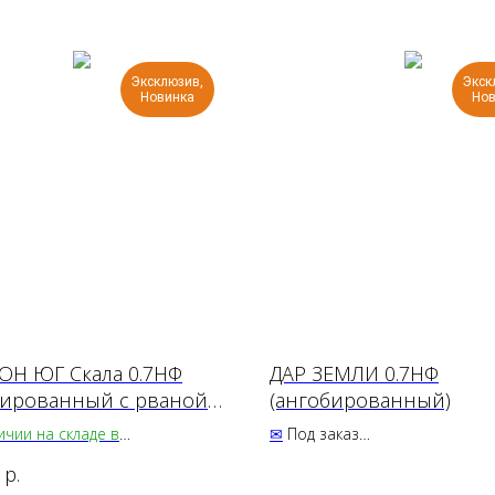
Эксклюзив,
Экск
Новинка
Нов
Н ЮГ Скала 0.7НФ
ДАР ЗЕМЛИ 0.7НФ
бированный с рваной
(ангобированный)
й) премиум
ичии
на складе в
✉
Под заказ
щенске
43.00 ₽
р.
 ₽