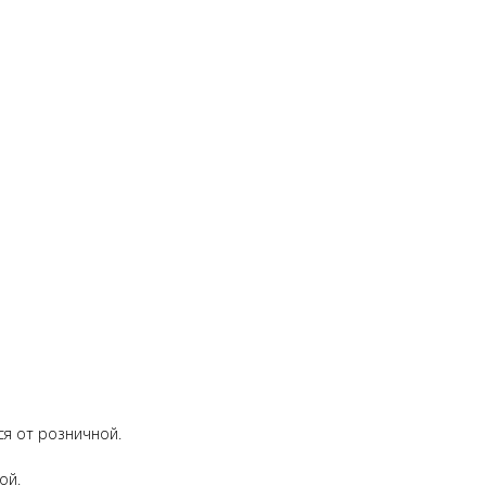
ся от розничной.
ой.